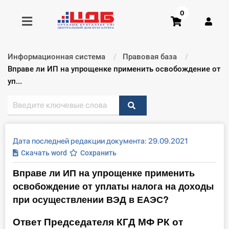
0
Информационная система
Правовая база
Получить консультацию
Текущий:
Вправе ли ИП на упрощенке применить освобождение от
уп...
Купить доступ
Главная ИС
Дата последней редакции документа: 29.09.2021
Формы
Скачать word
Сохранить
Вправе ли ИП на упрощенке применить
Консультации
освобождение от уплаты налога на доходы
Правовая база
при осуществлении ВЭД в ЕАЭС?
Ответ Председателя КГД МФ РК от
Библиотека бухгалтера