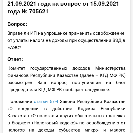
21.09.2021 года на вопрос от 15.09.2021
Инструменты
года № 705621
Вебинары
Вопрос:
Вправе ли ИП на упрощенке применить освобождение
Справочник бухгалтера
от уплаты налога на доходы при осуществлении ВЭД в
ЕАЭС?
Участник ВЭД
Ответ:
Практика ИП
Комитет государственных доходов Министерства
финансов Республики Казахстан (далее – КГД МФ РК)
Кадры. Труд. Зарплата.
рассмотрев Ваш вопрос, поступивший на блог
Председателя КГД МФ РК сообщает следующее.
Учет по отраслям
Положение
статьи 57-4
Закона Республики Казахстан
Юридический помощник
«О введении в действие Кодекса Республики
Казахстан «О налогах и других обязательных платежах
в бюджет» (Налоговый кодекс)» по освобождению от
Интернет-магазин
налогов на доходы субъектов микро- и малого