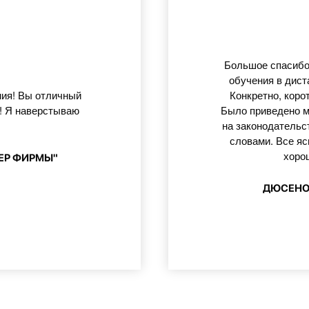
Большое спасибо
обучения в дист
ния! Вы отличный
Конкретно, коро
о! Я наверстываю
Было приведено м
на законодательс
словами. Все яс
хоро
ТЕР ФИРМЫ"
ДЮСЕНОВ