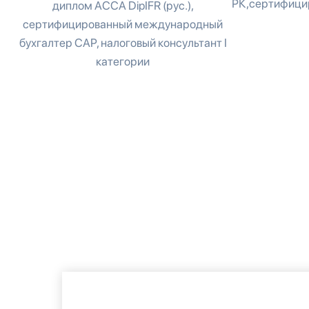
РК,сертифицир
диплом ACCA DipIFR (рус.),
сертифицированный международный
бухгалтер CAP, налоговый консультант I
категории