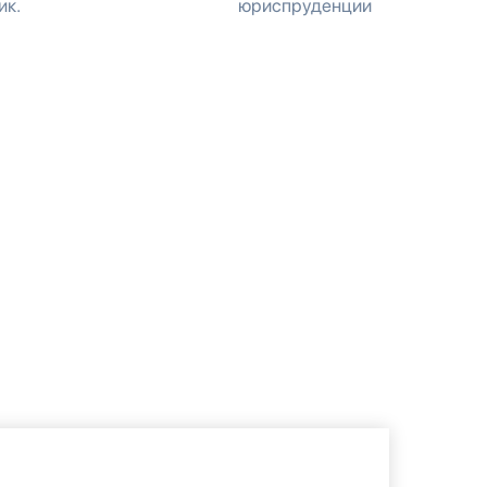
ик.
юриспруденции