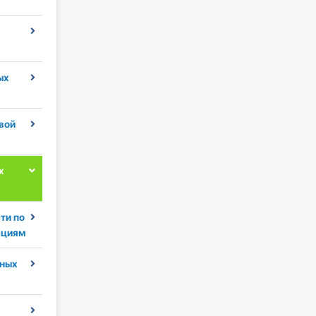
ых
вой
х
ти по
ациям
ных