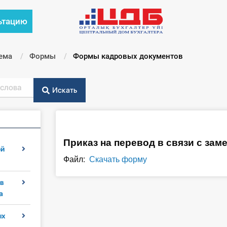
ьтацию
ема
Формы
Текущий:
Формы кадровых документов
Искать
Приказ на перевод в связи с за
ой
Файл:
Скачать форму
в
а
ых