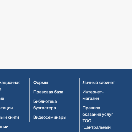
ационная
Формы
Личный кабинет
а
Правовая база
Интернет-
ие
магазин
Библиотека
ьтации
бухгалтера
Правила
оказания услуг
ы и книги
Видеосеминары
ТОО
ании
'Центральный