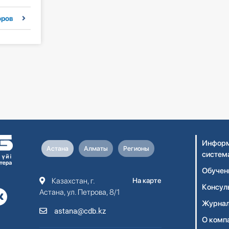
оров
Информ
Астана
Алматы
Регионы
систем
Обучен
Казахстан, г.
На карте
Консул
Астана, ул. Петрова, 8/1
Журнал
astana@cdb.kz
О комп