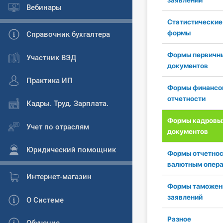
заявлений
Вебинары
Статистические
формы
Справочник бухгалтера
Формы первичн
Участник ВЭД
документов
Практика ИП
Формы финансо
отчетности
Кадры. Труд. Зарплата.
Формы кадровы
Учет по отраслям
документов
Юридический помощник
Формы отчетнос
валютным опер
Интернет-магазин
Формы таможен
заявлений
О Системе
Разное