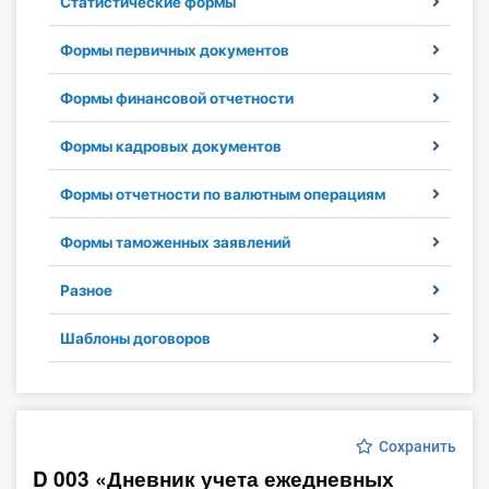
Статистические формы
Инструменты
Формы первичных документов
Вебинары
Формы финансовой отчетности
Справочник бухгалтера
Формы кадровых документов
Участник ВЭД
Формы отчетности по валютным операциям
Практика ИП
Формы таможенных заявлений
Разное
Кадры. Труд. Зарплата.
Шаблоны договоров
Учет по отраслям
Юридический помощник
Сохранить
Интернет-магазин
D 003 «Дневник учета ежедневных