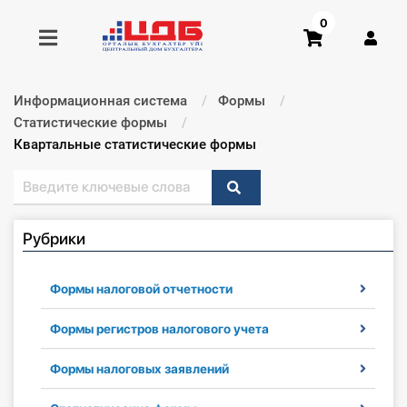
0
Информационная система
Формы
Получить консультацию
Статистические формы
Текущий:
Квартальные статистические формы
Купить доступ
Главная ИС
Рубрики
Формы
Формы налоговой отчетности
Консультации
Формы регистров налогового учета
Правовая база
Формы налоговых заявлений
Библиотека бухгалтера