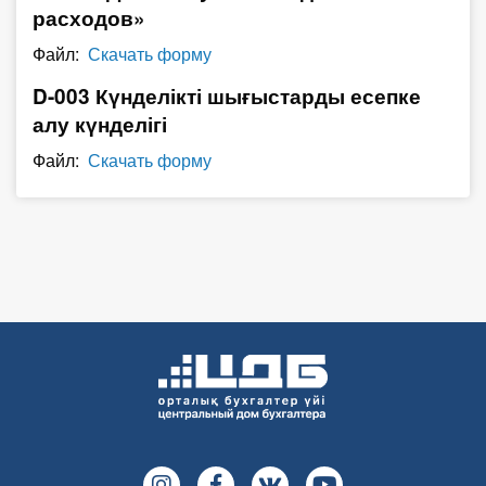
расходов»
О Системе
Файл:
Скачать форму
Обучение
D-003 Күнделікті шығыстарды есепке
Тарифы
алу күнделігі
Файл:
Скачать форму
Тестирование для
бухгалтера