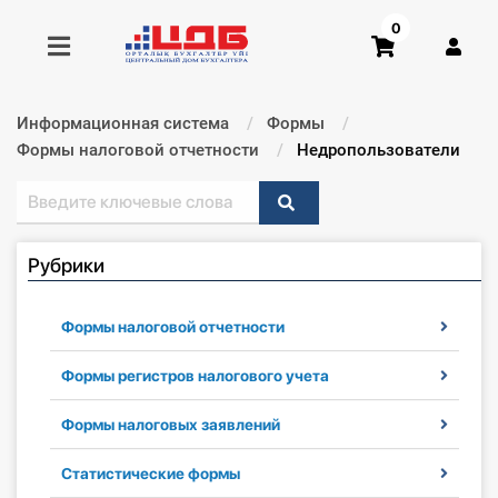
0
Информационная система
Формы
Получить консультацию
Формы налоговой отчетности
Текущий:
Недропользователи
Купить доступ
Рубрики
Главная ИС
Формы
Формы налоговой отчетности
Консультации
Формы регистров налогового учета
Формы налоговых заявлений
Правовая база
Статистические формы
Библиотека бухгалтера