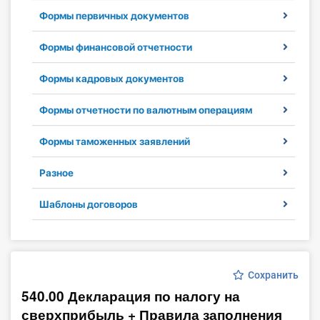
Формы первичных документов
Инструменты
Формы финансовой отчетности
Вебинары
Формы кадровых документов
Справочник бухгалтера
Формы отчетности по валютным операциям
Участник ВЭД
Формы таможенных заявлений
Практика ИП
Разное
Кадры. Труд. Зарплата.
Шаблоны договоров
Учет по отраслям
Юридический помощник
Сохранить
540.00 Декларация по налогу на
Интернет-магазин
сверхприбыль + Правила заполнения