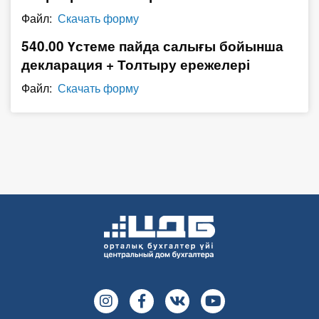
О Системе
Файл:
Скачать форму
540.00 Үстеме пайда салығы бойынша
Обучение
декларация + Толтыру ережелері
Тарифы
Файл:
Скачать форму
Тестирование для
бухгалтера