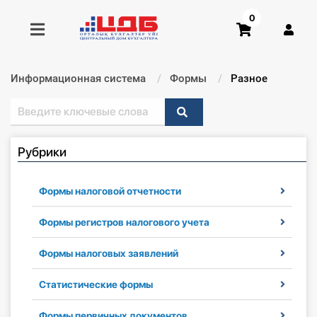
0
Информационная система
Формы
Текущий:
Разное
Получить консультацию
Купить доступ
Рубрики
Главная ИС
Формы налоговой отчетности
Формы
Формы регистров налогового учета
Консультации
Формы налоговых заявлений
Правовая база
Статистические формы
Библиотека бухгалтера
Формы первичных документов