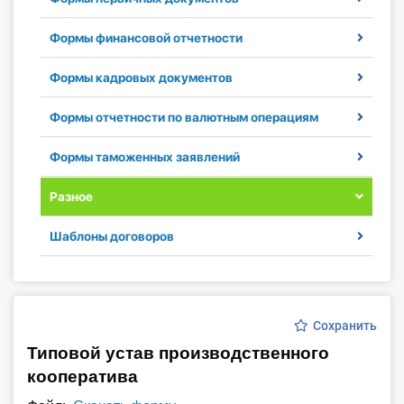
Инструменты
Формы финансовой отчетности
Вебинары
Формы кадровых документов
Справочник бухгалтера
Формы отчетности по валютным операциям
Формы таможенных заявлений
Участник ВЭД
Разное
Практика ИП
Шаблоны договоров
Кадры. Труд. Зарплата.
Учет по отраслям
Сохранить
Юридический помощник
Типовой устав производственного
кооператива
Интернет-магазин