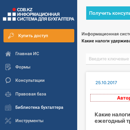
Получить консул
Информационная сист
Купить доступ
Текущий:
Какие налоги удержив
Главная ИС
Формы
Консультации
25.10.2017
Правовая база
Авторски
Библиотека бухгалтера
Какие налог
ежегодный т
Инструменты