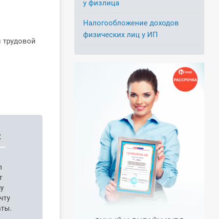
у физлица
Налогообложение доходов
физических лиц у ИП
 трудовой
:
п
т
шу
чту
аты.