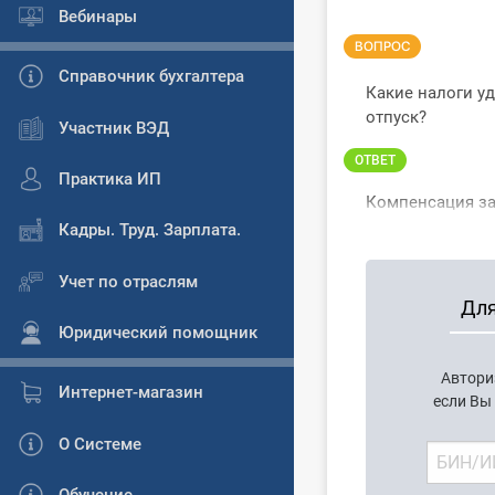
Вебинары
ВОПРОС
Справочник бухгалтера
Какие налоги у
отпуск?
Участник ВЭД
ОТВЕТ
Практика ИП
Компенсация за
Кадры. Труд. Зарплата.
Учет по отраслям
Для
Юридический помощник
Автори
Интернет-магазин
если Вы
О Системе