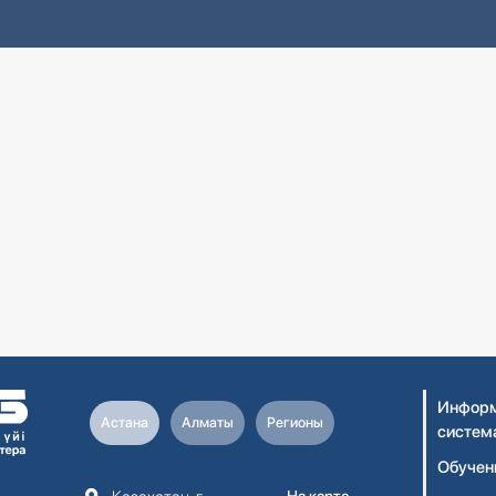
Информ
Астана
Алматы
Регионы
систем
Обучен
На карте