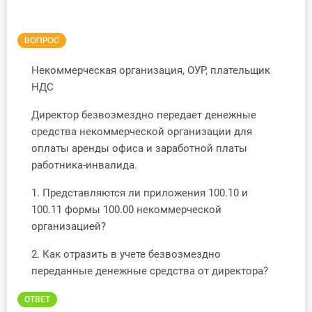
Инструменты
ВОПРОС
Вебинары
Некоммерческая организация, ОУР, плательщик
НДС
Справочник бухгалтера
Директор безвозмездно передает денежные
Участник ВЭД
средства некоммерческой организации для
оплаты аренды офиса и заработной платы
Практика ИП
работника-инвалида.
Кадры. Труд. Зарплата.
1. Представляются ли приложения 100.10 и
100.11 формы 100.00 некоммерческой
Учет по отраслям
организаци
е
й?
Юридический помощник
2. Как отразить в учете безвозмездно
переданные денежные средства от директора?
Интернет-магазин
ОТВЕТ