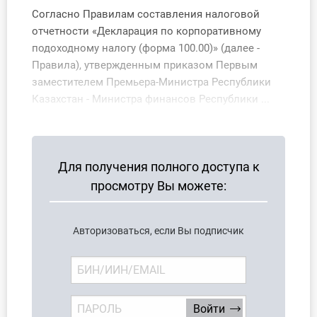
О Системе
Согласно Правилам составления налоговой
отчетности «Декларация по корпоративному
Обучение
подоходному налогу (форма 100.00)» (далее -
Правила), утвержденным приказом Первым
Тарифы
заместителем Премьера-Министра Республики
Казахстан - Министра финансов Республики ...
Тестирование для
бухгалтера
Для получения полного доступа к
просмотру Вы можете:
Авторизоваться, если Вы подписчик