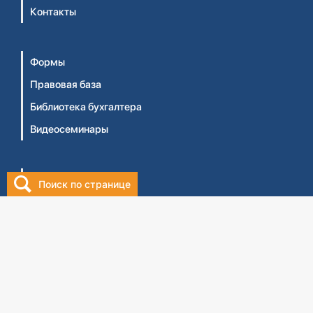
Контакты
Формы
Правовая база
Библиотека бухгалтера
Видеосеминары
Личный кабинет
Поиск по странице
Интернет-магазин
Правила оказания услуг ТОО 'Центральный дом
бухгалтера №1' (Оферта)
Правила оказания услуг ТОО 'ЦДБ Education'
(Оферта)
Политика конфиденциальности