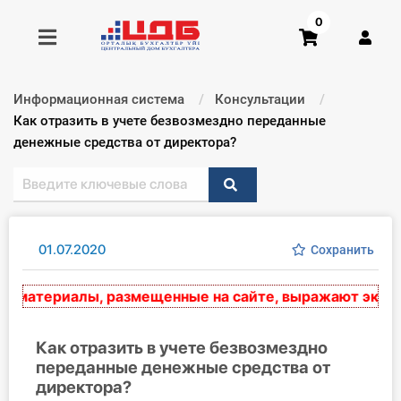
0
Информационная система
Консультации
Получить консультацию
Текущий:
Как отразить в учете безвозмездно переданные
денежные средства от директора?
Купить доступ
Главная ИС
01.07.2020
Сохранить
Формы
материалы, размещенные на сайте, выражают экспертн
Консультации
Правовая база
Как отразить в учете безвозмездно
переданные денежные средства от
директора?
Библиотека бухгалтера