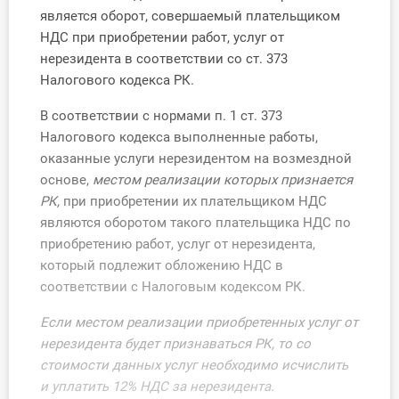
О Системе
является оборот, совершаемый плательщиком
НДС при приобретении работ, услуг от
Обучение
нерезидента в соответствии со ст. 373
Налогового кодекса РК.
Тарифы
В соответствии с нормами п. 1 ст. 373
Тестирование для
Налогового кодекса выполненные работы,
бухгалтера
оказанные услуги нерезидентом на возмездной
основе,
местом реализации которых признается
РК,
при приобретении их плательщиком НДС
являются оборотом такого плательщика НДС по
приобретению работ, услуг от нерезидента,
который подлежит обложению НДС в
соответствии с Налоговым кодексом РК.
Если местом реализации приобретенных услуг от
нерезидента будет признаваться РК, то со
стоимости данных услуг необходимо исчислить
и уплатить 12% НДС за нерезидента
.