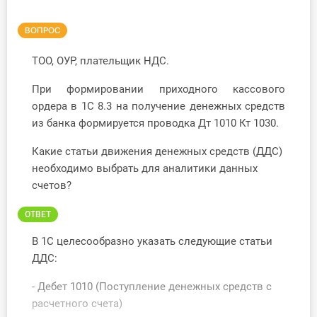
Инструменты
ВОПРОС
Вебинары
ТОО, ОУР, плательщик НДС.
При формировании приходного кассового
Справочник бухгалтера
ордера в 1С 8.3 на получение денежных средств
из банка формируется проводка Дт 1010 Кт 1030.
Участник ВЭД
Какие статьи движения денежных средств (ДДС)
Практика ИП
необходимо выбрать для аналитики данных
счетов?
Кадры. Труд. Зарплата.
ОТВЕТ
Учет по отраслям
В 1С целесообразно указать следующие статьи
Юридический помощник
ДДС:
- Дебет 1010 (Поступление денежных средств с
Интернет-магазин
расчетного счета)