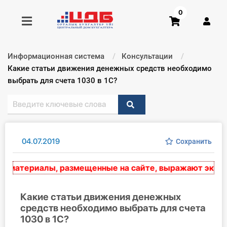
0
Информационная система
Консультации
Получить консультацию
Текущий:
Какие статьи движения денежных средств необходимо
выбрать для счета 1030 в 1С?
Купить доступ
Главная ИС
04.07.2019
Сохранить
Формы
атериалы, размещенные на сайте, выражают экспертн
Консультации
Правовая база
Какие статьи движения денежных
средств необходимо выбрать для счета
1030 в 1С?
Библиотека бухгалтера