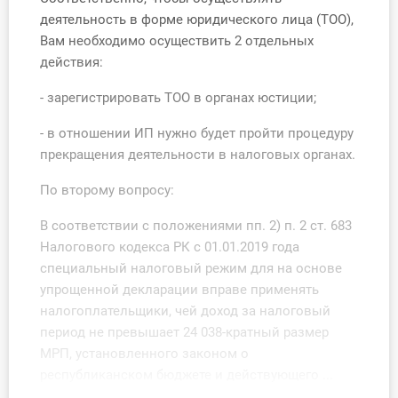
О Системе
деятельность в форме юридического лица (ТОО),
Вам необходимо осуществить 2 отдельных
Обучение
действия:
Тарифы
- зарегистрировать ТОО в органах юстиции;
- в отношении ИП нужно будет пройти процедуру
Тестирование для
прекращения деятельности в налоговых органах.
бухгалтера
По второму вопросу:
В соответствии с положениями пп. 2) п. 2 ст. 683
Налогового кодекса РК с 01.01.2019 года
специальный налоговый режим для на основе
упрощенной декларации вправе применять
налогоплательщики, чей доход за налоговый
период не превышает 24 038-кратный размер
МРП, установленного законом о
республиканском бюджете и действующего ...