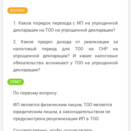
Инструменты
ВОПРОС
Вебинары
1. Каков порядок перехода с ИП на упрощенной
декларации на ТОО на упрощенной декларации?
Справочник бухгалтера
2. Каков предел дохода от реализации за
налоговый период для ТОО на СНР на
Участник ВЭД
упрощенной декларации? И какие налоговые
обязательства возникают у ТОО на упрощенной
Практика ИП
декларации?
Кадры. Труд. Зарплата.
ОТВЕТ
Учет по отраслям
По первому вопросу:
ИП является физическим лицом, ТОО является
Юридический помощник
юридическим лицом, а законодательством не
предусмотрена реорганизация ИП в ТОО.
Интернет-магазин
Соответственно, чтобы осуществлять