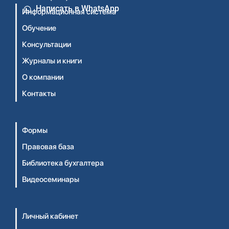
Написать в WhatsApp
Информационная система
Обучение
Консультации
Журналы и книги
О компании
Контакты
Формы
Правовая база
Библиотека бухгалтера
Видеосеминары
Личный кабинет