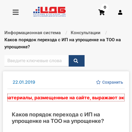
0
Информационная система
Консультации
Получить консультацию
Текущий:
Каков порядок перехода с ИП на упрощенке на ТОО на
упрощенке?
Купить доступ
Главная ИС
22.01.2019
Сохранить
Формы
атериалы, размещенные на сайте, выражают экспертн
Консультации
Правовая база
Каков порядок перехода с ИП на
упрощенке на ТОО на упрощенке?
Библиотека бухгалтера