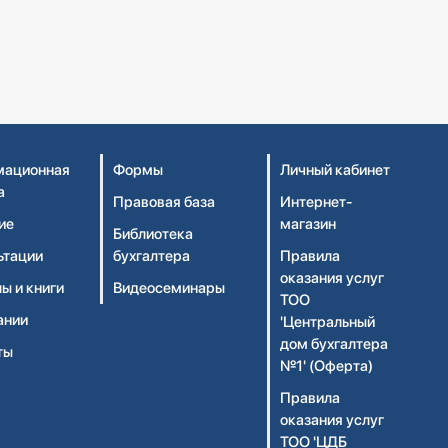
ационная
Формы
Личный кабинет
а
Правовая база
Интернет-
ие
магазин
Библиотека
ьтации
бухгалтера
Правила
оказания услуг
ы и книги
Видеосеминары
ТОО
ании
'Центральный
дом бухгалтера
ты
№1' (Оферта)
Правила
оказания услуг
ТОО 'ЦДБ