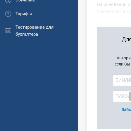
Обучение
На основании с
признаются в то
Тарифы
Тестирование для
бухгалтера
Для
Автори
если Вы
Забы