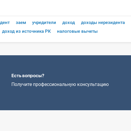
дент
заем
учредители
доход
доходы нерезидента
доход из источника РК
налоговые вычеты
Есть вопросы?
Получите профессиональную консультацию