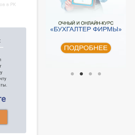
ов в РК
:
п
т
шу
чту
аты.
ге