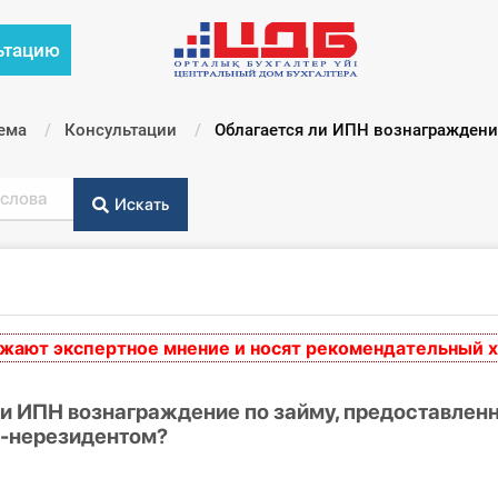
ьтацию
ема
Консультации
Текущий:
Облагается ли ИПН вознаграждени
Искать
т экспертное мнение и носят рекомендательный харак
ли ИПН вознаграждение по займу, предоставлен
-нерезидентом?