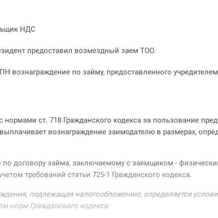
ельщик НДС
езидент предостав
ил
возмездны
й
заем
ТОО
.
ИПН вознаграждение по займу, предоставленного учредителем
 с нормами ст. 718 Гражданского кодекса за пользование пре
выплачивает вознаграждение заимодателю в размерах, опре
 по договору займа, заключаемому с заемщиком - физически
учетом требований статьи 725-1 Гражданского кодекса.
ждения, подлежащая налогообложению, определяется услов
том норм Гражданского кодекса
.