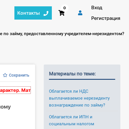
Вход
0
Контакты
Регистрация
е по займу, предоставленному учредителем-нерезидентом?
Материалы по теме:
Сохранить
тер. Материалы основаны на нормативных актах, дей
Облагается ли НДС
выплачиваемое нерезиденту
вознаграждение по займу?
ному
Облагается ли ИПН и
социальным налогом