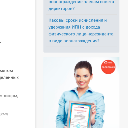
вознаграждение членам совета
директоров?
Каковы сроки исчисления и
удержания ИПН с дохода
физического лица-нерезидента
в виде вознаграждения?
-
дметом
деленных
м лицом,
иями