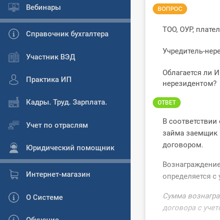
Вебинары
ВОПРОС
ТОО, ОУР, плат
Справочник бухгалтера
Учредитель-нер
Участник ВЭД
Облагается ли 
Практика ИП
нерезидентом?
Кадры. Труд. Зарплата.
ОТВЕТ
В соответствии
Учет по отраслям
займа заемщик 
договором.
Юридический помощник
Вознаграждение
Интернет-магазин
определяется с 
Сумма вознагра
О Системе
договора с уче