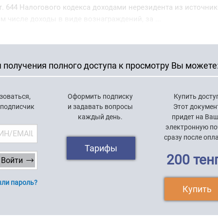
т. 644 Налогового кодекса доходами нерезидента из источник
м числе доходы в виде вознаграждений, за ...
 получения полного доступа к просмотру Вы можете
зоваться,
Оформить подписку
Купить досту
 подписчик
и задавать вопросы
Этот докумен
каждый день.
придет на Ва
электронную по
сразу после опл
Тарифы
200 тен
ли пароль?
Купить