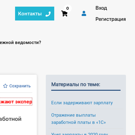
Вход
0
Контакты
Регистрация
тежной ведомости?
Материалы по теме:
Сохранить
 экспертное мнение и носят рекомендательный харак
Если задерживают зарплату
Отражение выплаты
аботной
заработной платы в «1С»
Учет зарплаты в 2020 году