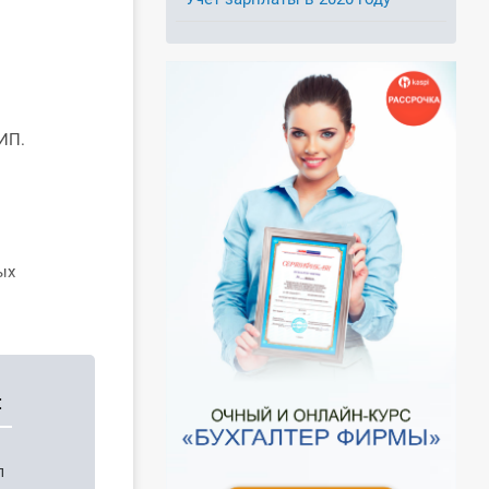
ИП.
ых
:
п