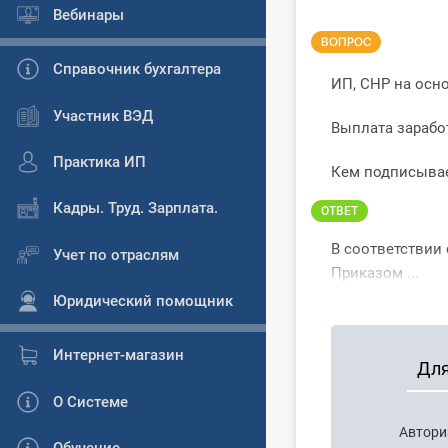
Вебинары
ВОПРОС
Справочник бухгалтера
ИП, СНР на осн
Участник ВЭД
Выплата зарабо
Практика ИП
Кем подписывае
Кадры. Труд. Зарплата.
ОТВЕТ
В соответствии 
Учет по отраслям
Приказом ...
Юридический помощник
Интернет-магазин
Для
О Системе
Автори