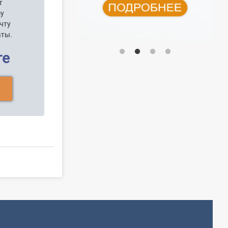
т
шу
чту
аты.
ге