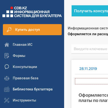
Получить консул
Информационная сист
Купить доступ
Текущий:
Оформляется ли расхо
Главная ИС
Формы
Консультации
28.11.2019
Правовая база
А
Библиотека бухгалтера
Оформляется
платы по пл
Инструменты