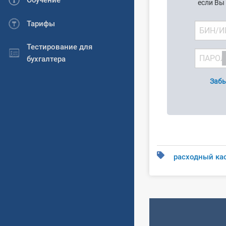
Обучение
если Вы
Тарифы
Тестирование для
бухгалтера
Забы
расходный ка