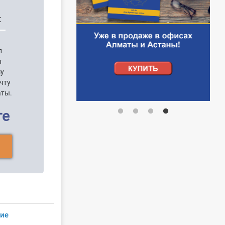
:
п
т
шу
чту
аты.
ге
ие