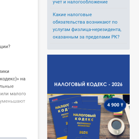
учет и налогообложение
Какие налоговые
обязательства возникают по
услугам физлица-нерезидента,
оказанным за пределами РК?
ации?
лики
кодекс)» на
альные
 или малого
, уменьшают