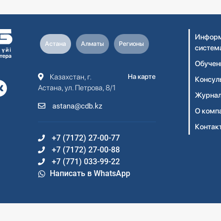
Информ
Астана
Алматы
Регионы
систем
Обучен
Казахстан, г.
На карте
Консул
Астана, ул. Петрова, 8/1
Журнал
astana@cdb.kz
О комп
Контак
+7 (7172) 27-00-77
+7 (7172) 27-00-88
+7 (771) 033-99-22
Написать в WhatsApp