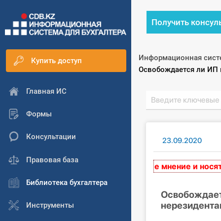
Получить консул
Информационная сист
Купить доступ
Текущий:
Освобождается ли ИП н
Главная ИС
Формы
Консультации
23.09.2020
Правовая база
е на сайте, выражают экспертное мнение и носят рек
Библиотека бухгалтера
Освобождаетс
нерезидентам
Инструменты