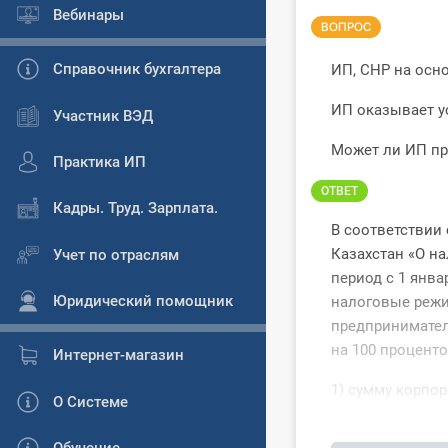
Вебинары
ВОПРОС
Справочник бухгалтера
ИП, СНР на осн
ИП оказывает ус
Участник ВЭД
Может ли ИП пр
Практика ИП
ОТВЕТ
Кадры. Труд. Зарплата.
В соответствии 
Казахстан «О на
Учет по отраслям
период с 1 янва
Юридический помощник
налоговые режи
предпринимател
на 100 процент
Интернет-магазин
1) сумму корпор
О Системе