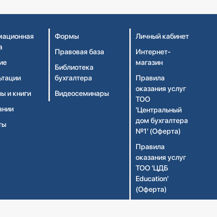
ационная
Формы
Личный кабинет
а
Правовая база
Интернет-
ие
магазин
Библиотека
ьтации
бухгалтера
Правила
оказания услуг
ы и книги
Видеосеминары
ТОО
ании
'Центральный
дом бухгалтера
ты
№1' (Оферта)
Правила
оказания услуг
ТОО 'ЦДБ
Education'
(Оферта)
Политика
конфиденциальности