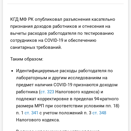
Инструменты
КГД МФ РК опубликовал разъяснения касательно
Вебинары
признания доходов работников и отнесения на
вычеты расходов работодателя по тестированию
Справочник бухгалтера
сотрудников на COVID-19 и обеспечению
санитарных требований.
Участник ВЭД
Таким образом:
Практика ИП
Идентифицируемые расходы работодателя по
лабораторным и другим исследованиям на
Кадры. Труд. Зарплата.
предмет наличия COVID-19 признаются доходом
работника (
ст. 323
Налогового кодекса) и
Учет по отраслям
подлежат корректировке в пределах 94-кратного
размера МРП при соответствии условиям пп. 18)
Юридический помощник
п. 1
ст. 341
с учетом положений п. 3
ст. 348
Налогового кодекса.
Интернет-магазин