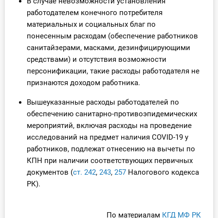
В случае невозможности установления
О Системе
работодателем конечного потребителя
материальных и социальных благ по
Обучение
понесенным расходам (обеспечение работников
санитайзерами, масками, дезинфицирующими
Тарифы
средствами) и отсутствия возможности
персонификации, такие расходы работодателя не
Тестирование для
признаются доходом работника.
бухгалтера
Вышеуказанные расходы работодателей по
обеспечению санитарно-противоэпидемических
мероприятий, включая расходы на проведение
исследований на предмет наличия COVID-19 у
работников, подлежат отнесению на вычеты по
КПН при наличии соответствующих первичных
документов (
ст. 242
,
243
,
257
Налогового кодекса
РК).
По материалам
КГД МФ РК