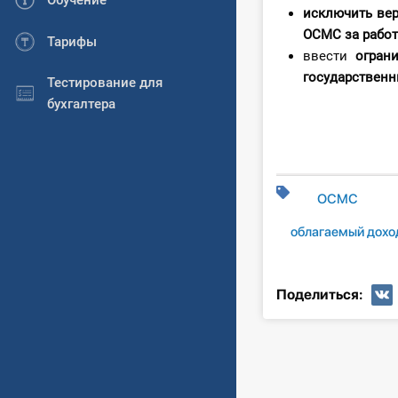
Обучение
исключить ве
ОСМС за рабо
Тарифы
ввести
огран
государственн
Тестирование для
бухгалтера
ОСМС
облагаемый дохо
Поделиться: