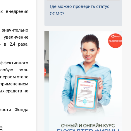
Где можно проверить статус
х внедрения
ОСМС?
значительно
 увеличение
 в 2,4 раза,
ффективного
особую роль
 первом этапе
применением
х средств на
вости Фонда
С
;