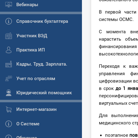
Вебинары
В первой части
системы ОСМС.
Справочник бухгалтера
С момента вне
Участник ВЭД
нарастить объ
финансирования
Практика ИП
высокотехнологич
Кадры. Труд. Зарплата.
Переходя к важ
управления фи
Учет по отраслям
цифровизации вс
в срок
до 1 янв
Юридический помощник
персонифицирова
виртуальных счет
Интернет-магазин
Для выполнения
медицинского стр
О Системе
поэтапное
пов