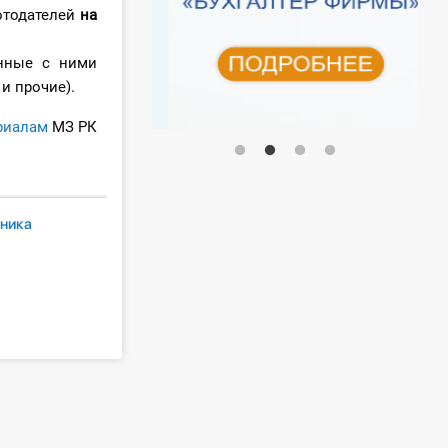
отодателей
на
нные с ними
и прочие).
риалам
МЗ РК
тника