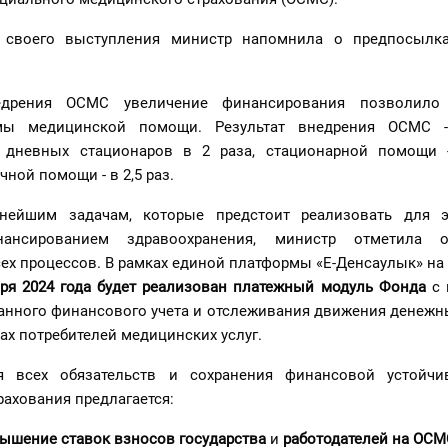
 своего выступления министр напомнила о предпосылка
дрения ОСМС увеличение финансирования позволило 
емы медицинской помощи. Результат внедрения ОСМС -
 дневных стационаров в 2 раза, стационарной помощи -
ной помощи - в 2,5 раз.
нейшим задачам, которые предстоит реализовать для э
нансированием здравоохранения, министр отметила 
ех процессов. В рамках единой платформы «Е-Денсаулык» на
аря 2024 года будет реализован платежный модуль Фонда
с 
нного финансового учета и отслеживания движения денежны
ах потребителей медицинских услуг.
 всех обязательств и сохранения финансовой устойчи
ахования предлагается:
ышение ставок взносов государства
и
работодателей на ОСМ