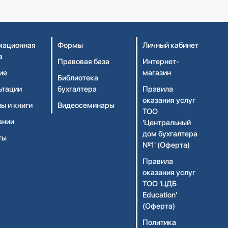
ационная
Формы
Личный кабинет
а
Правовая база
Интернет-
ие
магазин
Библиотека
ьтации
бухгалтера
Правила
оказания услуг
ы и книги
Видеосеминары
ТОО
ании
'Центральный
дом бухгалтера
ты
№1' (Оферта)
Правила
оказания услуг
ТОО 'ЦДБ
Education'
(Оферта)
Политика