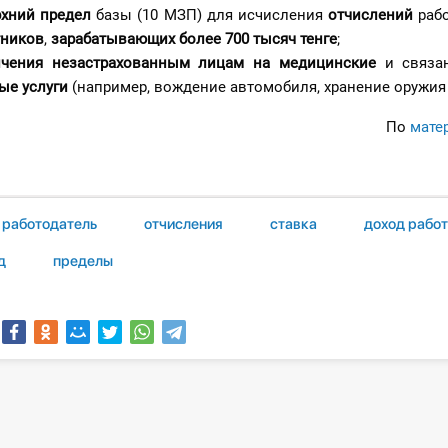
рхний предел
базы (10 МЗП) для исчисления
отчислений
раб
тников
,
зарабатывающих
более 700 тысяч тенге
;
ичения незастрахованным лицам на медицинские
и связа
ые услуги
(например, вождение автомобиля, хранение оружия 
По
мате
работодатель
отчисления
ставка
доход рабо
д
пределы