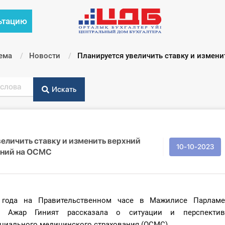
ьтацию
ема
Новости
Текущий:
Планируется увеличить ставку и измен
Искать
еличить ставку и изменить верхний
10-10-2023
ений на ОСМС
 года на Правительственном часе в Мажилисе Парламе
ия Ажар Гиният рассказала о ситуации и перспектив
оциального медицинского страхования (ОСМС).