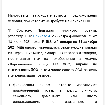
Инструменты
Налоговым законодательством предусмотрены
Вебинары
условия, при которых не требуется выписка ЭСФ.
1
) С
огласно
Правилам
пилотного проекта
,
Справочник бухгалтера
утвержденных
Приказом
Министра финансов РК от
Участник ВЭД
18 июня 2021 года № 588,
с 1 января по 31 декабря
2021 года
налогоплательщики, реализующие товары
Практика ИП
из Перечня изъятий, импортных товаров и товаров,
поступивших при их приобретении в модуль
Кадры. Труд. Зарплата.
«Виртуальный склад» ИС ЭСФ,
вправе
не
выписывать ЭСФ
, в том числе одного ЭСФ за день
Учет по отраслям
при реализации товаров:
физическим лицам, которые используют
Юридический помощник
приобретенный товар в целях личного,
семейного, домашнего или иного
Интернет-магазин
использования, не связанного с