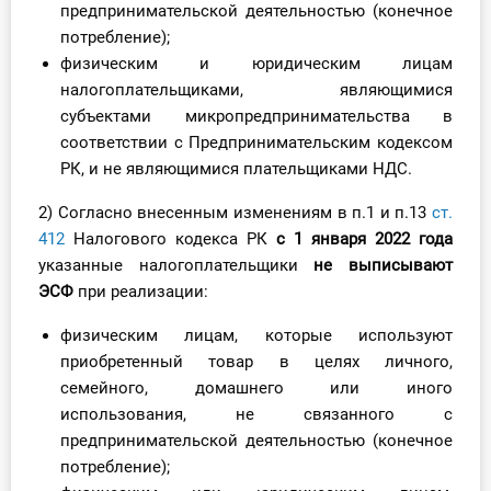
предпринимательской деятельностью (конечное
О Системе
потребление);
физическим и юридическим лицам
Обучение
налогоплательщиками, являющимися
субъектами микропредпринимательства в
Тарифы
соответствии с Предпринимательским кодексом
Тестирование для
РК, и не являющимися плательщиками НДС.
бухгалтера
2) Согласно внесенным изменениям в п.1 и п.13
ст.
412
Налогового кодекса РК
с 1 января 2022 года
указанные налогоплательщики
не выписывают
ЭСФ
при реализации:
физическим лицам, которые используют
приобретенный товар в целях личного,
семейного, домашнего или иного
использования, не связанного с
предпринимательской деятельностью (конечное
потребление);