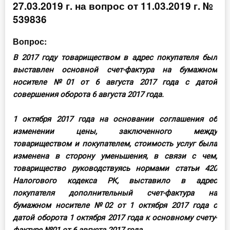
27.03.2019 г. на вопрос от 11.03.2019 г. №
Инструменты
539836
Вебинары
Вопрос:
В 2017 году товариществом в адрес покупателя был
Справочник бухгалтера
выставлен основной счет-фактура на бумажном
носителе №01 от 6 августа 2017 года с датой
Участник ВЭД
совершения оборота 6 августа 2017 года.
Практика ИП
1 октября 2017 года на основании соглашения об
изменении цены, заключенного между
Кадры. Труд. Зарплата.
товариществом и покупателем, стоимость услуг была
изменена в сторону уменьшения, в связи с чем,
Учет по отраслям
товарищество руководствуясь нормами статьи 420
Налогового кодекса РК, выставило в адрес
Юридический помощник
покупателя дополнительный счет-фактура на
бумажном носителе №02 от 1 октября 2017 года с
Интернет-магазин
датой оборота 1 октября 2017 года к основному счету-