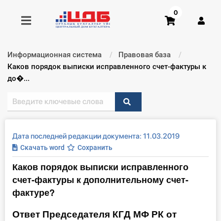
0
Информационная система
Правовая база
Получить консультацию
Текущий:
Каков порядок выписки исправленного счет-фактуры к
до�...
Купить доступ
Главная ИС
Дата последней редакции документа: 11.03.2019
Формы
Скачать word
Сохранить
Каков порядок выписки исправленного
Консультации
счет-фактуры к дополнительному счет-
Правовая база
фактуре?
Ответ Председателя КГД МФ РК от
Библиотека бухгалтера