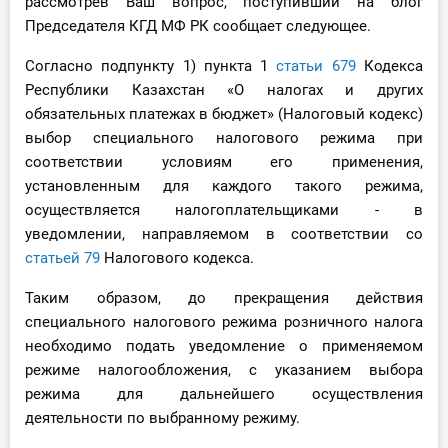
рассмотрев Ваш вопрос, поступивший на блог
О Системе
Председателя КГД МФ РК сообщает следующее.
Обучение
Согласно подпункту 1) пункта 1
статьи 679
Кодекса
Республики Казахстан «О налогах и других
Тарифы
обязательных платежах в бюджет» (Налоговый кодекс)
выбор специального налогового режима при
Тестирование для
соответствии условиям его применения,
бухгалтера
установленным для каждого такого режима,
осуществляется налогоплательщиками - в
уведомлении, направляемом в соответствии со
статьей 79
Налогового кодекса.
Таким образом, до прекращения действия
специального налогового режима розничного налога
необходимо подать уведомление о применяемом
режиме налогообложения, с указанием выбора
режима для дальнейшего осуществления
деятельности по выбранному режиму.