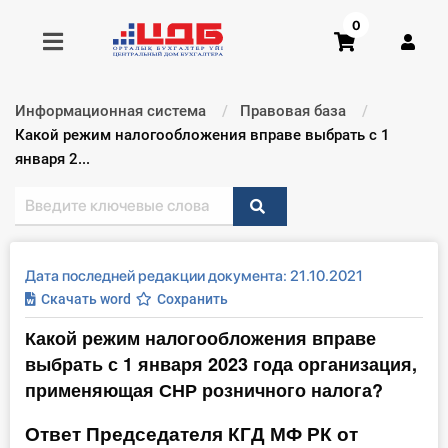
0
Информационная система
Правовая база
Получить консультацию
Текущий:
Какой режим налогообложения вправе выбрать с 1
января 2...
Купить доступ
Главная ИС
Дата последней редакции документа: 21.10.2021
Формы
Скачать word
Сохранить
Какой режим налогообложения вправе
Консультации
выбрать с 1 января 2023 года организация,
Правовая база
применяющая СНР розничного налога?
Ответ Председателя КГД МФ РК от
Библиотека бухгалтера