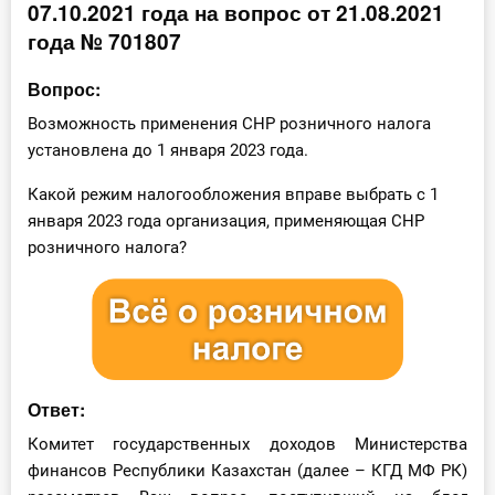
07.10.2021 года на вопрос от 21.08.2021
Инструменты
года № 701807
Вебинары
Вопрос:
Возможность применения СНР розничного налога
Справочник бухгалтера
установлена до 1 января 2023 года.
Какой режим налогообложения вправе выбрать с 1
Участник ВЭД
января 2023 года организация, применяющая СНР
Практика ИП
розничного налога?
Кадры. Труд. Зарплата.
Учет по отраслям
Юридический помощник
Ответ:
Комитет государственных доходов Министерства
Интернет-магазин
финансов Республики Казахстан (далее – КГД МФ РК)