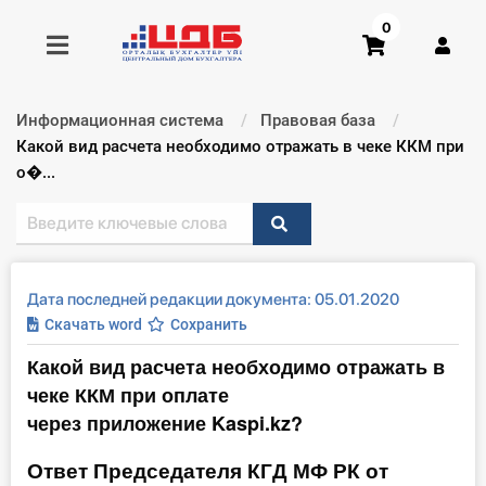
0
Информационная система
Правовая база
Получить консультацию
Текущий:
Какой вид расчета необходимо отражать в чеке ККМ при
о�...
Купить доступ
Главная ИС
Дата последней редакции документа: 05.01.2020
Формы
Скачать word
Сохранить
Какой вид расчета необходимо отражать в
Консультации
чеке ККМ при оплате
Правовая база
через приложение Kaspi.kz?
Ответ Председателя КГД МФ РК от
Библиотека бухгалтера