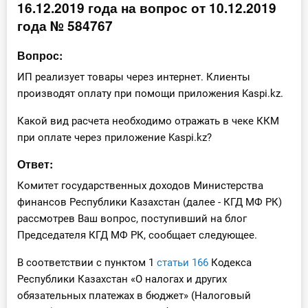
16.12.2019 года на вопрос от 10.12.2019
Инструменты
года № 584767
Вебинары
Вопрос:
ИП реализует товары через интернет. Клиенты
Справочник бухгалтера
производят оплату при помощи приложения Kaspi.kz.
Какой вид расчета необходимо отражать в чеке ККМ
Участник ВЭД
при оплате через приложение Kaspi.kz?
Практика ИП
Ответ:
Кадры. Труд. Зарплата.
Комитет государственных доходов Министерства
финансов Республики Казахстан (далее - КГД МФ РК)
Учет по отраслям
рассмотрев Ваш вопрос, поступивший на блог
Председателя КГД МФ РК, сообщает следующее.
Юридический помощник
В соответствии с пунктом 1
статьи 166
Кодекса
Республики Казахстан «О налогах и других
Интернет-магазин
обязательных платежах в бюджет» (Налоговый