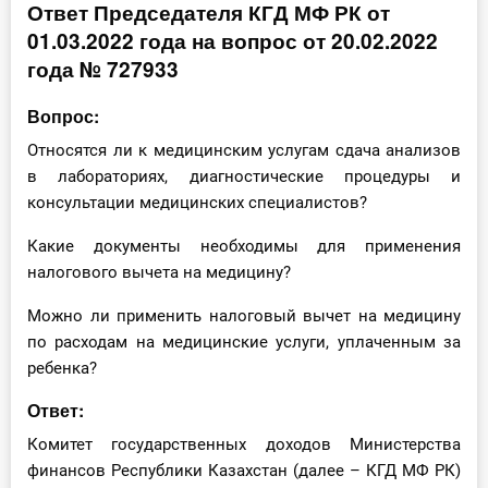
Ответ Председателя КГД МФ РК от
Инструменты
01.03.2022 года на вопрос от 20.02.2022
года № 727933
Вебинары
Вопрос:
Справочник бухгалтера
Относятся ли к медицинским услугам сдача анализов
в лабораториях, диагностические процедуры и
Участник ВЭД
консультации медицинских специалистов?
Практика ИП
Какие документы необходимы для применения
налогового вычета на медицину?
Кадры. Труд. Зарплата.
Можно ли применить налоговый вычет на медицину
по расходам на медицинские услуги, уплаченным за
Учет по отраслям
ребенка?
Юридический помощник
Ответ:
Комитет государственных доходов Министерства
Интернет-магазин
финансов Республики Казахстан (далее – КГД МФ РК)