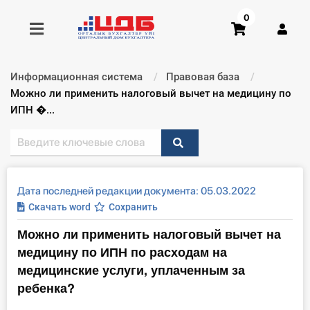
0
Информационная система
Правовая база
Получить консультацию
Текущий:
Можно ли применить налоговый вычет на медицину по
ИПН �...
Купить доступ
Главная ИС
Дата последней редакции документа: 05.03.2022
Формы
Скачать word
Сохранить
Можно ли применить налоговый вычет на
Консультации
медицину по ИПН по расходам на
Правовая база
медицинские услуги, уплаченным за
ребенка?
Библиотека бухгалтера