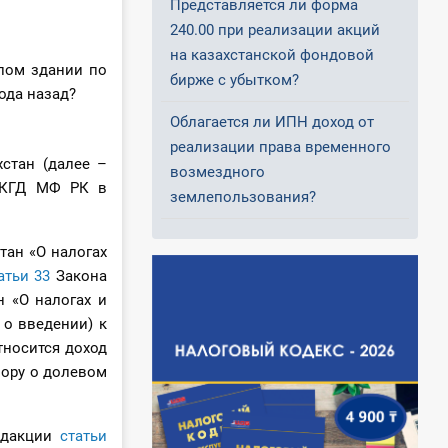
Представляется ли форма
240.00 при реализации акций
на казахстанской фондовой
илом здании по
бирже с убытком?
ода назад?
Облагается ли ИПН доход от
реализации права временного
стан (далее –
возмездного
я КГД МФ РК в
землепользования?
тан «О налогах
атьи 33
Закона
н «О налогах и
 о введении) к
носится доход
вору о долевом
едакции
статьи