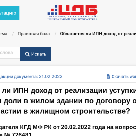
ьтацию
ема
Правовая база
Текущий:
Облагается ли ИПН доход от реализ
Искать
дакции документа: 21.02.2022
Скачать wo
 ли ИПН доход от реализации уступк
 доли в жилом здании по договору 
частии в жилищном строительстве?
ателя КГД МФ РК от 20.02.2022 года на вопрос
да № 726481