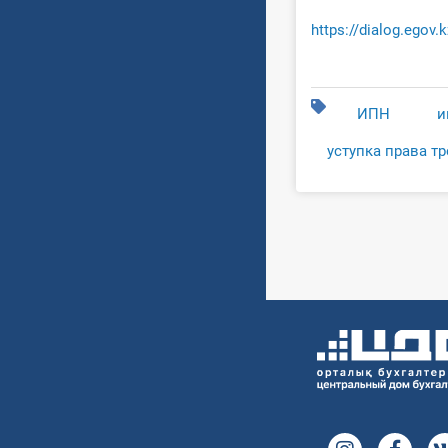
https://dialog.egov.
ИПН
и
уступка права т