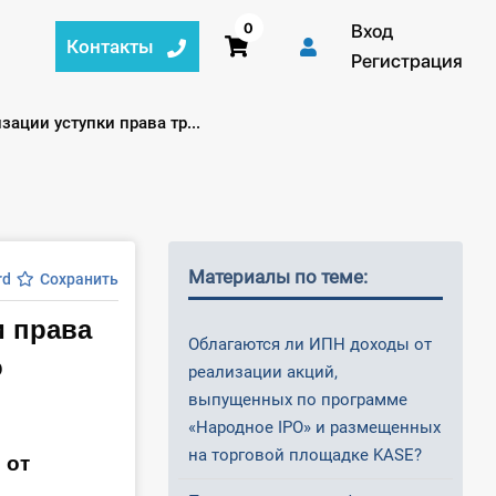
0
Вход
Контакты
Регистрация
ации уступки права тр...
Материалы по теме:
rd
Сохранить
и права
Облагаются ли ИПН доходы от
о
реализации акций,
выпущенных по программе
«Народное IPO» и размещенных
на торговой площадке KASE?
 от