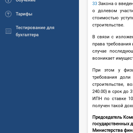
Обучение
33
Закона о введен
о долевом участ
Тарифы
стоимостью уступ
строительстве.
Тестирование для
бухгалтера
В связи с изложе
права требования 
случае последую
возникает имущес
При этом у физи
требования доли
строительстве, 
240.00) в срок до 
ИПН по ставке 10
получен такой дох
Председатель Ком
государственных 
Министерст