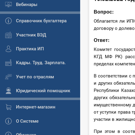
Вебинары
Вопрос:
Справочник бухгалтера
Облагается ли ИП
договору о долево
Участник ВЭД
Ответ:
Практика ИП
Комитет государс
КГД МФ РК) расс
Кадры. Труд. Зарплата.
пределах компете
В соответствии с 
Учет по отраслям
и других обязате
Республики Казах
Юридический помощник
других обязательн
имущественному д
Интернет-магазин
от уступки права 
участии в жилищно
О Системе
При этом в соот