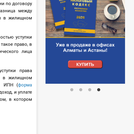
ии по договору
разница между
ии в жилищном
остью уступки
такое право, в
ического лица
ступки права
ии в жилищном
о ИПН (
форма
доход, и уплате
ом, в котором