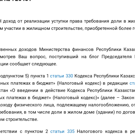
Н доход от реализации уступки права требования доли в ж
м участии в жилищном строительстве, приобретенной более г
твенных доходов Министерства финансов Республики Казах
мотрев Ваш вопрос, поступивший на блог Председател
нции сообщает следующее.
подпунктом 5) пункта 1
статьи 330
Кодекса Республики Казахс
льных платежах в бюджет» (Налоговый кодекс) в редакции
ст
стан «О введении в действие Кодекса Республики Казахста
ых платежах в бюджет» (Налоговый кодекс)» (далее – Закон
оходу физического лица, подлежащему налогообложению, от
требования, в том числе доли в жилом доме (здании) по дого
м строительстве.
ветствии с пунктом 2
статьи 335
Налогового кодекса в р