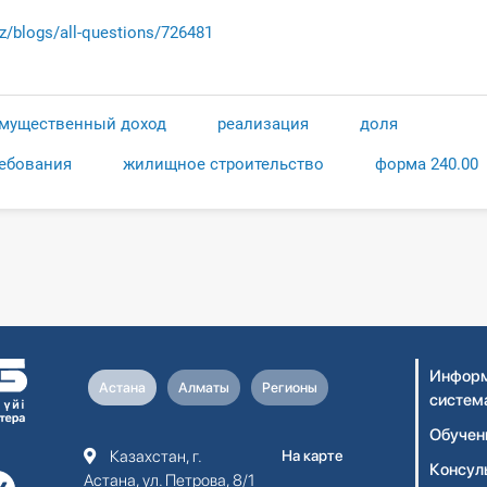
kz/blogs/all-questions/726481
мущественный доход
реализация
доля
ребования
жилищное строительство
форма 240.00
Информ
Астана
Алматы
Регионы
систем
Обучен
Казахстан, г.
На карте
Консул
Астана, ул. Петрова, 8/1