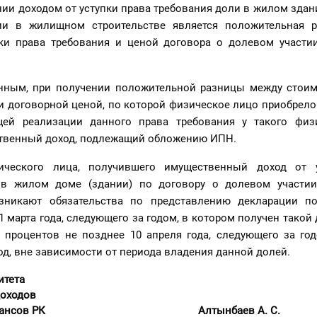
ии доходом от уступки права требования доли в жилом здан
ии в жилищном строительстве является положительная 
ки права требования и ценой договора о долевом участ
нным, при получении положительной разницы между стоим
и договорной ценой, по которой физическое лицо приобрело 
щей реализации данного права требования у такого физ
твенный доход, подлежащий обложению ИПН.
ческого лица, получившего имущественный доход от у
 в жилом доме (здании) по договору о долевом участ
возникают обязательства по представлению декларации п
31 марта года, следующего за годом, в котором получен такой 
 процентов не позднее 10 апреля года, следующего за год
од, вне зависимости от периода владения данной долей.
итета
доходов
ва финансов РК Алтынбаев А. С.