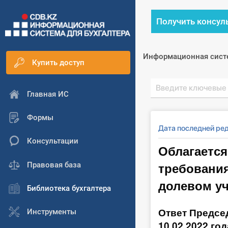
Получить консул
Информационная сист
Купить доступ
Главная ИС
Формы
Дата последней ре
Консультации
Облагается
требования
Правовая база
долевом у
Библиотека бухгалтера
Ответ Председ
Инструменты
10.02.2022 го