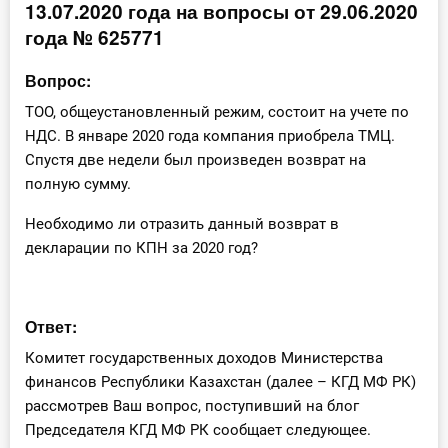
13.07.2020 года на вопросы от 29.06.2020
Инструменты
года № 625771
Вебинары
Вопрос:
ТОО, общеустановленный режим, состоит на учете по
Справочник бухгалтера
НДС. В январе 2020 года компания приобрела ТМЦ.
Спустя две недели был произведен возврат на
Участник ВЭД
полную сумму.
Практика ИП
Необходимо ли отразить данный возврат в
декларации по КПН за 2020 год?
Кадры. Труд. Зарплата.
Учет по отраслям
Ответ:
Комитет государственных доходов Министерства
Юридический помощник
финансов Республики Казахстан (далее – КГД МФ РК)
рассмотрев Ваш вопрос, поступивший на блог
Интернет-магазин
Председателя КГД МФ РК сообщает следующее.