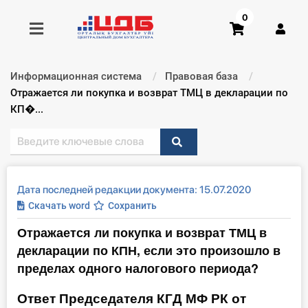
0
Информационная система
Правовая база
Получить консультацию
Текущий:
Отражается ли покупка и возврат ТМЦ в декларации по
КП�...
Купить доступ
Главная ИС
Дата последней редакции документа: 15.07.2020
Формы
Скачать word
Сохранить
Отражается ли покупка и возврат ТМЦ в
Консультации
декларации по КПН, если это произошло в
Правовая база
пределах одного налогового периода?
Ответ Председателя КГД МФ РК от
Библиотека бухгалтера