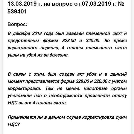
13.03.2019 г. на вопрос от 07.03.2019 г. №
Инструменты
539401
Вебинары
Вопрос:
В декабре 2018 года был завезен племенной скот и
Справочник бухгалтера
представлены формы 328.00 и 320.00. Во время
карантинного периода, 4 головы племенного скота
Участник ВЭД
ушли на убой из-за болезни.
Практика ИП
В связи с этим, был создан акт убоя и в данный
Кадры. Труд. Зарплата.
момент представляется форма 328.00 и 320.00 с учетом
корректировки. Тем не менее, налоговые органы
Учет по отраслям
уведомили нас о необходимости произвести оплату
НДС за эти 4 головы скота.
Юридический помощник
Применяется ли в данном случае корректировка сумм
НДС?
Интернет-магазин