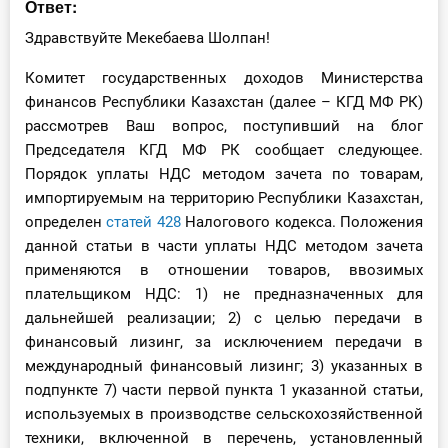
Ответ:
О Системе
Здравствуйте Мекебаева Шолпан!
Обучение
Комитет государственных доходов Министерства
финансов Республики Казахстан (далее – КГД МФ РК)
Тарифы
рассмотрев Ваш вопрос, поступивший на блог
Председателя КГД МФ РК сообщает следующее.
Тестирование для
Порядок уплаты НДС методом зачета по товарам,
бухгалтера
импортируемым на территорию Республики Казахстан,
определен
статей 428
Налогового кодекса. Положения
данной статьи в части уплаты НДС методом зачета
применяются в отношении товаров, ввозимых
плательщиком НДС: 1) не предназначенных для
дальнейшей реализации; 2) с целью передачи в
финансовый лизинг, за исключением передачи в
международный финансовый лизинг; 3) указанных в
подпункте 7) части первой пункта 1 указанной статьи,
используемых в производстве сельскохозяйственной
техники, включенной в перечень, установленный