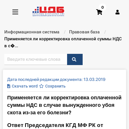
0
Информационная система
Правовая база
Получить консультацию
Текущий:
Применяется ли корректировка оплаченной суммы НДС
в с�...
Купить доступ
Главная ИС
Дата последней редакции документа: 13.03.2019
Формы
Скачать word
Сохранить
Применяется ли корректировка оплаченной
Консультации
суммы НДС в случае вынужденного убоя
Правовая база
скота из-за его болезни?
Ответ Председателя КГД МФ РК от
Библиотека бухгалтера