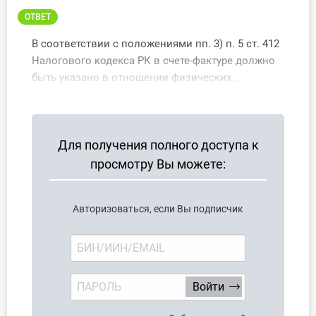
О Системе
ОТВЕТ
Обучение
В соответствии с положениями пп. 3) п. 5 ст. 412
Налогового кодекса РК в счете-фактуре должно
Тарифы
быть указано в отношении физических ...
Тестирование для
бухгалтера
Для получения полного доступа к
просмотру Вы можете:
Авторизоваться, если Вы подписчик