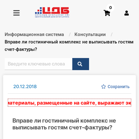
0
Информационная система
Консультации
Получить консультацию
Текущий:
Вправе ли гостиничный комплекс не выписывать гостям
счет-фактуры?
Купить доступ
Главная ИС
20.12.2018
Сохранить
Формы
материалы, размещенные на сайте, выражают экспертн
Консультации
Правовая база
Вправе ли гостиничный комплекс не
выписывать гостям счет-фактуры?
Библиотека бухгалтера