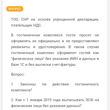
Инструменты
ВОПРОС
Вебинары
ТОО, СНР на основе упрощенной декларации,
плательщик НДС.
Справочник бухгалтера
В гостиничном комплексе гости просят не
оформлять их официально и не предоставляют
Участник ВЭД
реквизиты и удостоверения. В таком случае
гостиничный комплекс оформялет гостей как
Практика ИП
"физическое лицо" без указания ИИН и данных в
базе 1С и без выписки счет-фактуры.
Кадры. Труд. Зарплата.
Вопрос:
Учет по отраслям
1. Законны ли действия гостиничного
Юридический помощник
комплекса?
2. Как с 1 января 2019 года выписывать ЭСФ на
Интернет-магазин
физические лица без указания данных?