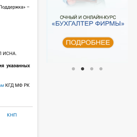
Поддержка» –
П ИСНА.
ия указанных
ам
КГД МФ РК
КНП