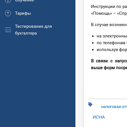
Обучение
Инструкции по р
Тарифы
«Помощь» – «Сп
В случае возник
Тестирование для
бухгалтера
на электронн
по телефонам 8
используя фор
В связи с запу
выше форм посре
налоговая от
ИСНА