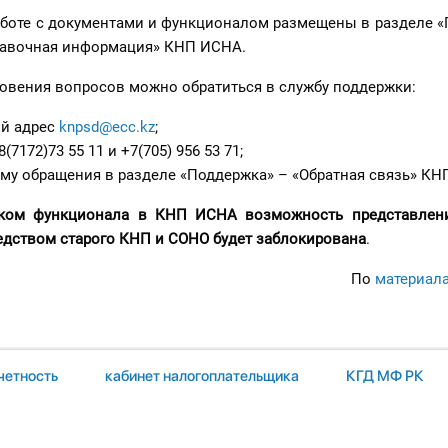
аботе с документами и функционалом размещены в разделе «
равочная информация» КНП ИСНА.
новения вопросов можно обратиться в службу поддержки:
ый адрес
knpsd@ecc.kz
;
(7172)73 55 11 и +7(705) 956 53 71;
му обращения в разделе «Поддержка» – «Обратная связь» КН
ском функционала в КНП ИСНА
возможность представлен
дством старого КНП и СОНО будет заблокирована
.
По
материал
четность
кабинет налогоплательщика
КГД МФ РК