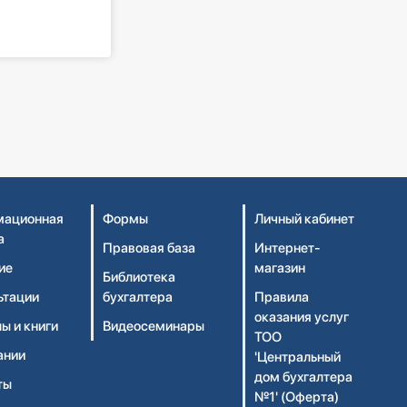
ационная
Формы
Личный кабинет
а
Правовая база
Интернет-
ие
магазин
Библиотека
ьтации
бухгалтера
Правила
оказания услуг
ы и книги
Видеосеминары
ТОО
ании
'Центральный
дом бухгалтера
ты
№1' (Оферта)