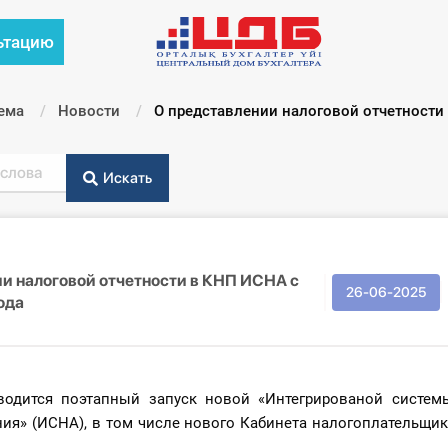
ьтацию
ема
Новости
Текущий:
О представлении налоговой отчетности
Искать
и налоговой отчетности в КНП ИСНА с
26-06-2025
ода
одится поэтапный запуск новой «Интегрированой систем
ия» (ИСНА), в том числе нового Кабинета налогоплательщи