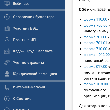
Вебинары
С 26 июня 2025 г
Справочник бухгалтера
форма 110.00
«
форма 700.00
«
Участник ВЭД
налогу на иму
форма 701.00
«
Практика ИП
форма 701.01
«
форма 710.00
«
Кадры. Труд. Зарплата.
форма 912.00
налоговый ре
Учет по отраслям
форма 017.00
«
иного имуще
Юридический помощник
организаций, и
форма 018.00
«
Интернет-магазин
полученного
организаций, 
О Системе
Для входа в нов