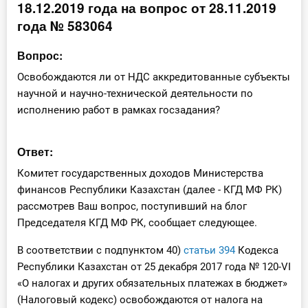
18.12.2019 года на вопрос от 28.11.2019
Инструменты
года № 583064
Вебинары
Вопрос:
Освобождаются ли от НДС аккредитованные субъекты
Справочник бухгалтера
научной и научно-технической деятельности по
исполнению работ в рамках госзадания?
Участник ВЭД
Ответ:
Практика ИП
Комитет государственных доходов Министерства
Кадры. Труд. Зарплата.
финансов Республики Казахстан (далее - КГД МФ РК)
рассмотрев Ваш вопрос, поступивший на блог
Учет по отраслям
Председателя КГД МФ РК, сообщает следующее.
Юридический помощник
В соответствии с подпунктом 40)
статьи 394
Кодекса
Республики Казахстан от 25 декабря 2017 года № 120-VI
«О налогах и других обязательных платежах в бюджет»
Интернет-магазин
(Налоговый кодекс) освобождаются от налога на