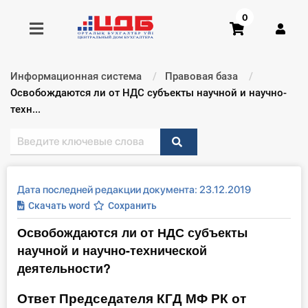
0
Информационная система
Правовая база
Получить консультацию
Текущий:
Освобождаются ли от НДС субъекты научной и научно-
техн...
Купить доступ
Главная ИС
Дата последней редакции документа: 23.12.2019
Формы
Скачать word
Сохранить
Освобождаются ли от НДС субъекты
Консультации
научной и научно-технической
Правовая база
деятельности?
Ответ Председателя КГД МФ РК от
Библиотека бухгалтера