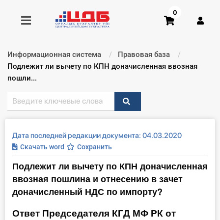
0
Информационная система
Правовая база
Получить консультацию
Текущий:
Подлежит ли вычету по КПН доначисленная ввозная
пошли...
Купить доступ
Главная ИС
Дата последней редакции документа: 04.03.2020
Формы
Скачать word
Сохранить
Подлежит ли вычету по КПН доначисленная
Консультации
ввозная пошлина и отнесению в зачет
Правовая база
доначисленный НДС по импорту?
Ответ Председателя КГД МФ РК от
Библиотека бухгалтера