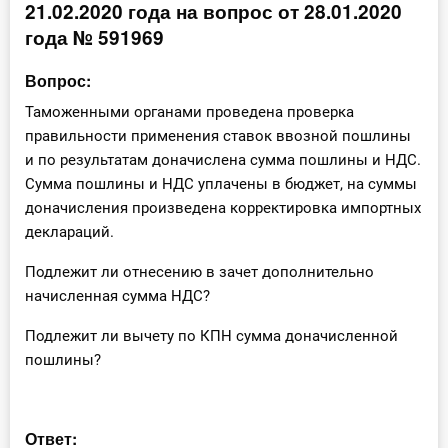
21.02.2020 года на вопрос от 28.01.2020
Инструменты
года № 591969
Вебинары
Вопрос:
Таможенными органами проведена проверка
Справочник бухгалтера
правильности применения ставок ввозной пошлины
и по результатам доначислена сумма пошлины и НДС.
Участник ВЭД
Сумма пошлины и НДС уплачены в бюджет, на суммы
доначисления произведена корректировка импортных
Практика ИП
деклараций.
Кадры. Труд. Зарплата.
Подлежит ли отнесению в зачет дополнительно
начисленная сумма НДС?
Учет по отраслям
Подлежит ли вычету по КПН сумма доначисленной
пошлины?
Юридический помощник
Интернет-магазин
Ответ: