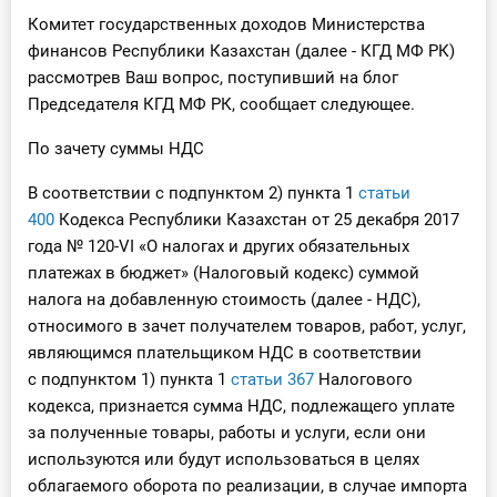
О Системе
Комитет государственных доходов Министерства
финансов Республики Казахстан (далее - КГД МФ РК)
Обучение
рассмотрев Ваш вопрос, поступивший на блог
Председателя КГД МФ РК, сообщает следующее.
Тарифы
По зачету суммы НДС
Тестирование для
В соответствии с подпунктом 2) пункта 1
статьи
бухгалтера
400
Кодекса Республики Казахстан от 25 декабря 2017
года № 120-VI «О налогах и других обязательных
платежах в бюджет» (Налоговый кодекс) суммой
налога на добавленную стоимость (далее - НДС),
относимого в зачет получателем товаров, работ, услуг,
являющимся плательщиком НДС в соответствии
с подпунктом 1) пункта 1
статьи 367
Налогового
кодекса, признается сумма НДС, подлежащего уплате
за полученные товары, работы и услуги, если они
используются или будут использоваться в целях
облагаемого оборота по реализации, в случае импорта