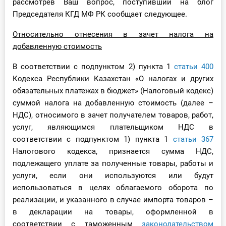
рассмотрев Ваш вопрос, поступивший на блог
О Системе
Председателя КГД МФ РК сообщает следующее.
Обучение
Относительно отнесения в зачет налога на
добавленную стоимость
Тарифы
В соответствии с подпунктом 2) пункта 1
статьи 400
Тестирование для
Кодекса Республики Казахстан «О налогах и других
бухгалтера
обязательных платежах в бюджет» (Налоговый кодекс)
суммой налога на добавленную стоимость (далее –
НДС), относимого в зачет получателем товаров, работ,
услуг, являющимся плательщиком НДС в
соответствии с подпунктом 1) пункта 1
статьи 367
Налогового кодекса, признается сумма НДС,
подлежащего уплате за полученные товары, работы и
услуги, если они используются или будут
использоваться в целях облагаемого оборота по
реализации, и указанного в случае импорта товаров –
в декларации на товары, оформленной в
соответствии с таможенным
законодательством