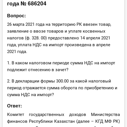
года № 686204
Инструменты
Вопрос:
Вебинары
26 марта 2021 года на территорию РК ввезен товар,
заявление о ввозе товаров и уплате косвенных
Справочник бухгалтера
налогов (ф. 328. 00) предоставлено 14 апреля 2021
года, уплата НДС на импорт произведена в апреле
Участник ВЭД
2021 года.
1. В каком налоговом периоде сумма НДС на импорт
Практика ИП
подлежит отнесению в зачет?
Кадры. Труд. Зарплата.
2. В декларации формы 300.00 за какой налоговый
период отражается сумма оборота по приобретению и
Учет по отраслям
сумма НДС на импорт?
Юридический помощник
Ответ:
Комитет государственных доходов Министерства
Интернет-магазин
финансов Республики Казахстан (далее – КГД МФ РК)