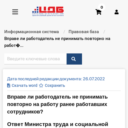
0
Информационная система
Правовая база
Получить консультацию
Текущий:
Вправе ли работодатель не принимать повторно на
работ�...
Купить доступ
Главная ИС
Дата последней редакции документа: 26.07.2022
Формы
Скачать word
Сохранить
Вправе ли работодатель не принимать
Консультации
повторно на работу ранее работавших
Правовая база
сотрудников?
Ответ Министра труда и социальной
Библиотека бухгалтера