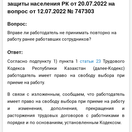
защиты населения РК от 20.07.2022 на
Инструменты
вопрос от 12.07.2022 № 747303
Вебинары
Вопрос:
Вправе ли работодатель не принимать повторно на
Справочник бухгалтера
работу ранее работавших сотрудников?
Ответ:
Участник ВЭД
Согласно подпункту 1) пункта 1
статьи 23
Трудового
Практика ИП
Кодекса Республики Казахстан (далее-Кодекс)
работодатель имеет право на свободу выбора при
Кадры. Труд. Зарплата.
приеме на работу.
Учет по отраслям
В связи с изложенным, сообщаем, что работодатель
имеет право на свободу выбора при приеме на работу
Юридический помощник
и изменения, дополнения, прекращения и
расторжения трудовых договоров с работниками в
порядке и по основаниям, установленным Кодексом.
Интернет-магазин