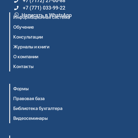
+7 (7172) 27-00-88
+7 (771) 033-99-22
Написать в WhatsApp
Информационная система
Обучение
Консультации
Журналы и книги
О компании
Контакты
Формы
Правовая база
Библиотека бухгалтера
Видеосеминары