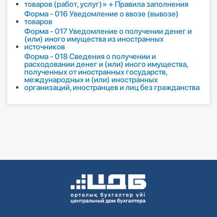
товаров (работ, услуг)» + Правила заполнения
Форма - 016 Уведомление о ввозе (вывозе)
товаров
Форма - 017 Уведомление о получении денег и
(или) иного имущества из иностранных
источников
Форма - 018 Сведения о получении и
расходовании денег и (или) иного имущества,
полученных от иностранных государств,
международных и (или) иностранных
организаций, иностранцев и лиц без гражданства