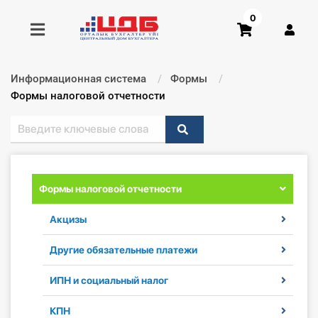
0
Информационная система
Формы
Получить консультацию
Текущий:
Формы налоговой отчетности
Купить доступ
Главная ИС
Формы налоговой отчетности
Формы
Акцизы
Консультации
Другие обязательные платежи
Правовая база
ИПН и социальный налог
Библиотека бухгалтера
КПН